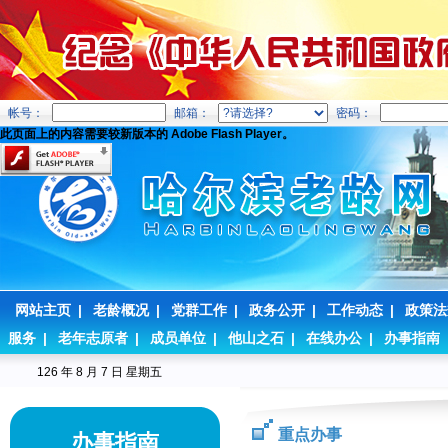
帐号：
邮箱：
密码：
此页面上的内容需要较新版本的 Adobe Flash Player。
网站主页
|
老龄概况
|
党群工作
|
政务公开
|
工作动态
|
政策法
服务
|
老年志原者
|
成员单位
|
他山之石
|
在线办公
|
办事指南
126 年 8 月 7 日 星期五
重点办事
办事指南