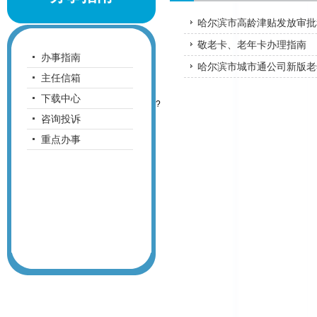
哈尔滨市高龄津贴发放审批
敬老卡、老年卡办理指南
办事指南
哈尔滨市城市通公司新版老
主任信箱
下载中心
?
咨询投诉
重点办事