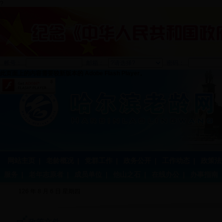
?
帐号：
邮箱：
密码：
此页面上的内容需要较新版本的 Adobe Flash Player。
网站主页
|
老龄概况
|
党群工作
|
政务公开
|
工作动态
|
政策法
服务
|
老年志原者
|
成员单位
|
他山之石
|
在线办公
|
办事指南
126 年 8 月 6 日 星期四