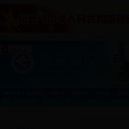
?
帐号：
邮箱：
密码：
此页面上的内容需要较新版本的 Adobe Flash Player。
网站主页
|
老龄概况
|
党群工作
|
政务公开
|
工作动态
|
政策法
服务
|
老年志原者
|
成员单位
|
他山之石
|
在线办公
|
办事指南
126 年 8 月 10 日 星期一