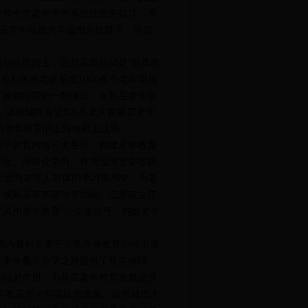
学和全市老年大学系统的业务指导、系
江省老年电视大学温州分校牌子，承担
动的思路上，温州采取的却是“地瓜教
苑和民政老龄系统1000多个老年电视
了连锁经营的一些做法，在基层老年学
，温州城区有近3万名老人在基层老年
州老年教育的主阵地和主战场。
年教育网络三大平台，构建老年教育
字化、网络化学习。作为温州市委市政
个面向老年人群体的学习类APP。为老
视频及有声读物等功能。二是建立IT
“温州老年教育”公众微信号，构建老年
国内首所专事于市民终身教育的地市级
的老年教育办学之路提供了坚实保障。
的辐射作用，为基层老年教育发展提供
年教育理论和实践的发展。温州城市大