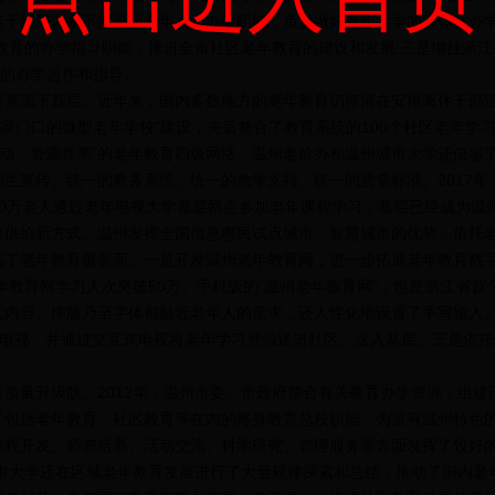
老干部局体系下的温州老年大学办学职能，负责做好老年大学的实体化办
教育的办学指导职能，推进全市社区老年教育的建设和发展;三是增挂浙
学的办学运作和指导。
源下基层。近年来，国内多数地方的老年教育仍停留在安排离休干部活
“家门口的微型老年学校”建设，先后整合了教育系统的100个社区老年学习
联动、资源共享”的老年教育四级网络。温州老龄办和温州城市大学还借鉴
生宣传、统一的教务系统、统一的教学支持、统一的质量标准。2017年
10万老人通过老年电视大学基层网点参加老年课程学习，基层已经成为温
给新方式。温州发挥全国信息惠民试点城市、智慧城市的优势，依托老
高了老年教育覆盖面。一是开发温州老年教育网，进一步拓展老年教育数
老年教育网学习人次突破50万。手机版的“温州老年教育网”，也是浙江省首
其内容、排版乃至字体都贴近老年人的需求，还人性化地设置了手写输入、
电视，并通过交互式电视将老年学习资源送进社区、送入基层。三是依托
量升级版。2012年，温州市委、市政府整合有关教育办学资源，组建
了包括老年教育、社区教育等在内的终身教育总校职能，为富有温州特色
课程开发、师资培养、活动交流、科学研究、管理服务等方面发挥了较好
城市大学还在区域老年教育发展进行了大量规律探索和总结，推动了国内老