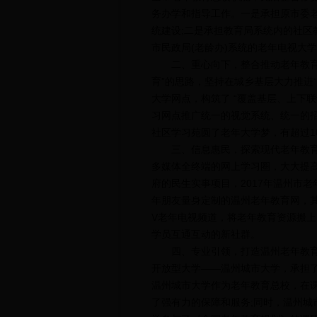
务办学和指导工作。一是承担原市委
统建设;二是承担教育局系统内的社区
市民政局(老龄办)系统的老年电视大
二、重心向下，整合推动老年教育资
育”的思路，坚持在城乡基层大力推进
大学网点，构筑了 “覆盖基层、上下
习网点推广统一的视觉系统、统一的招
社区学习苑圆了老年大学梦，有超过
三、信息惠民，探索现代老年教育供
多媒体全终端的网上学习圈，大大提
府的民生实事项目，2017年温州市
年朋友量身定制的温州老年教育网，
V老年电视频道，将老年教育资源搬上
学员互通互动的新社群。
四、专业引领，打造温州老年教育质
开放型大学——温州城市大学，承担
温州城市大学作为老年教育总校，在
了强有力的保障和服务;同时，温州