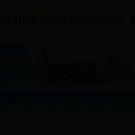
密码：
er。
务公开
|
工作动态
|
政策法规
|
政策问答
|
涉老舆情
|
老龄研究
|
石
|
在线办公
|
办事指南
|
百姓谈
|
区县动态
|
微博群