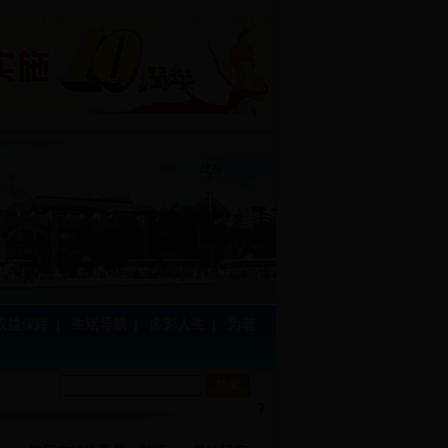
权益保障
|
生活导航
|
多彩人生
|
为老
?