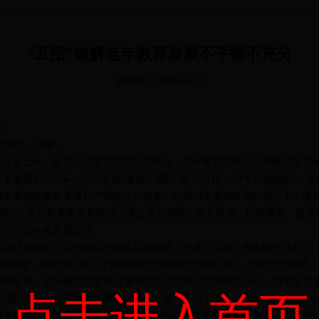
“五招”破解老年教育发展不平衡不充分
更新时间：2018-03-19
索
温州老龄办 作者：
多元化、多层次的学习需求日益突出，老年教育供给无法有效满足老年
展规划(2016—2020年)的通知》(国办发〔2016〕74号)明确提出
力发展老龄服务事业和产业的迫切任务。在温州市委市政府的领导下，面对
索新时代老年教育服务新模式，通过整合资源、优化布局、拓展服务、激发
走出了老年教育新路子。
计新框架。温州在这方面较早地理顺了关系，克服了很多地方存在“五龙
顶层框架。温州专门成立了由市政府分管副市长担任主任，市委老干部局、
市财政局、温州城市大学等21家单位为成员单位的管理委员会。市老龄主
点击进入首页
调指导、宏观管理老年教育。另一方面，强化了“办”，把办学职能交给
交了市委老干部局、教育局、民政局等部门的老年教育办学资源，由温州