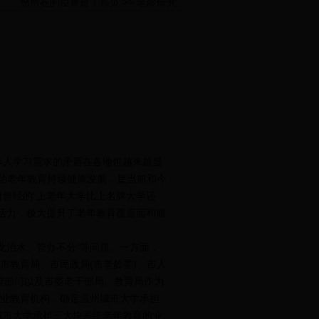
您所在的位置是：
首页
>>
老龄研究
人学习需求的矛盾在各地也越来越显
，推动老年教育持续健康发展，是当前和今
曾经的“上老年大学比上名牌大学还
活力，极大提升了老年教育覆盖面和服
治水、管办不分”等问题。一方面，
市教育局、市民政局(市老龄委)、市人
管部门以及市委老干部局、教育局作为
专业教育机构，确定温州城市大学承担
城市大学承担三大块系统老年教育的业