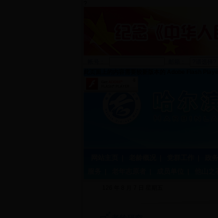
?
帐号：
邮箱：
此页面上的内容需要较新版本的 Adobe Flash Play
网站主页
|
老龄概况
|
党群工作
|
政
服务
|
老年志原者
|
成员单位
|
他山之
126 年 8 月 7 日 星期五