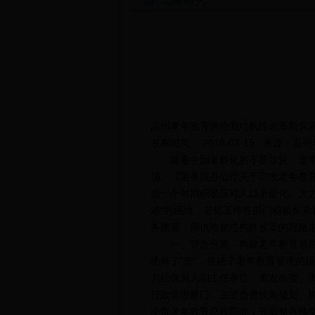
老龄研究
温州老年教育供给侧结构性改革新探
发布时间： 2018-03-15 来源：
随着中国老龄化的不断加快，老年人
现。《国务院办公厅关于印发老年教育发
后一个时期积极应对人口老龄化、大
难”的困境，老龄工作各部门积极探
务质量，用供给侧结构性改革的思路
一、管办分离，构建老年教育顶层设
统筹了“管”，搭建了老年教育管理的
力社保局为副主任单位，市发改委、
行政管理部门，主要负责统筹规划、协
全市老年教育总校职能，先后整合移