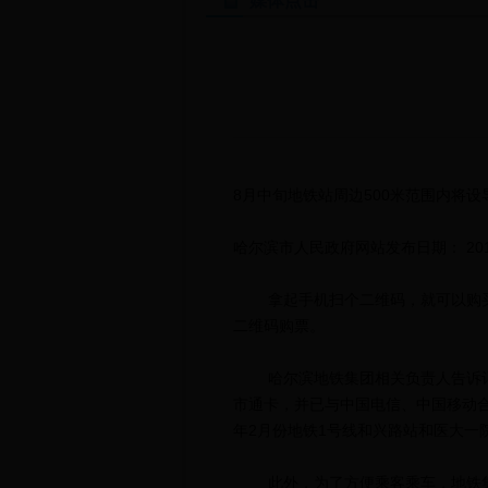
媒体点击
8月中旬地铁站周边500米范围内将设
哈尔滨市人民政府网站发布日期： 2018- 
拿起手机扫个二维码，就可以购买地
二维码购票。
哈尔滨地铁集团相关负责人告诉记者
市通卡，并已与中国电信、中国移动
年2月份地铁1号线和兴路站和医大一
此外，为了方便乘客乘车，地铁集团