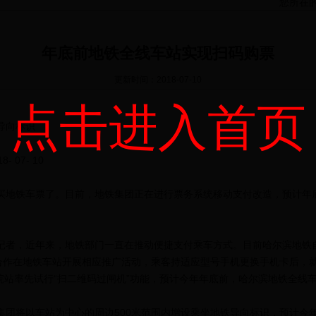
您所在
年底前地铁全线车站实现扫码购票
更新时间：2018-07-10
点击进入首页
导向标识
07- 10
铁车票了。目前，地铁集团正在进行票务系统移动支付改造，预计年底
，近年来，地铁部门一直在推动便捷支付乘车方式。目前哈尔滨地铁自
合作在地铁车站开展相应推广活动，乘客持适应型号手机更换手机卡后，
院站率先试行“扫二维码过闸机”功能，预计今年年底前，哈尔滨地铁全线
将以车站为中心的周边500米范围内增设乘坐地铁导向标识，预计今年