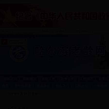
?
帐号：
邮箱：
密码：
此页面上的内容需要较新版本的 Adobe Flash Player。
网站主页
|
老龄概况
|
党群工作
|
政务公开
|
工作动态
|
政策法
服务
|
老年志原者
|
成员单位
|
他山之石
|
在线办公
|
办事指南
126 年 8 月 10 日 星期一