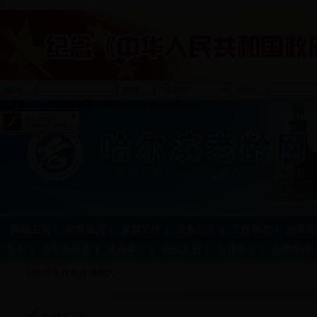
?
帐号：
邮箱：
密码：
此页面上的内容需要较新版本的 Adobe Flash Player。
网站主页
|
老龄概况
|
党群工作
|
政务公开
|
工作动态
|
政策法
服务
|
老年志原者
|
成员单位
|
他山之石
|
在线办公
|
办事指南
126 年 8 月 8 日 星期六