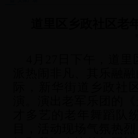
文体广场
道里区乡政社区老
更
4
月
27
日下午，道里
派热闹非凡、其乐融融
际，新华街道乡政社
演。
演出老军乐团的《
才多艺的老年舞蹈队
目，活动现场气氛热烈